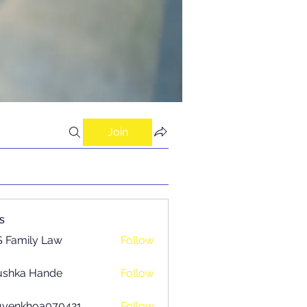
Join
s
 Family Law
Follow
ushka Hande
Follow
uyenkhoa070421
Follow