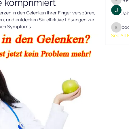
e komprimiert
nguyen
rzen in den Gelenken Ihrer Finger verspüren, 
Joh
, und entdecken Sie effektive Lösungen zur 
men Symptoms.
bo
boonsn
See All 