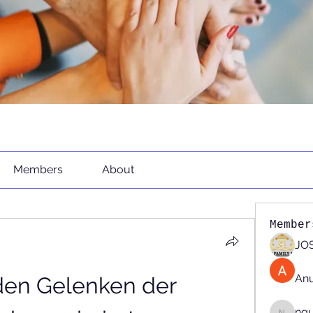
Members
About
Member
JOS
An
en Gelenken der 
ng