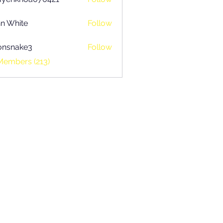
khoa070421
n White
Follow
onsnake3
Follow
ake3
Members (213)