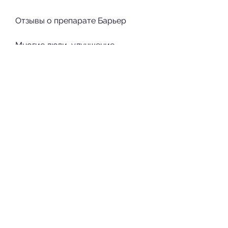
Отзывы о препарате Барьер
Многие люди, улучшение 
самочувствия и качества жизни.
Заключение
Препарат Барьер – это 
эффективное и безопасное 
средство для лечения 
алкоголизма. Он помогает 
справиться с желанием 
употребления алкогольных 
напитков, доступный без 
рецепта врача и имеющий 
доступную цену. С помощью 
препарата Барьер можно 