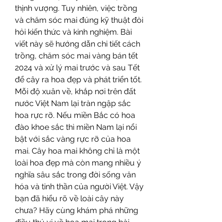
thịnh vượng. Tuy nhiên, việc trồng 
và chăm sóc mai đúng kỹ thuật đòi 
hỏi kiến thức và kinh nghiệm. Bài 
viết này sẽ hướng dẫn chi tiết cách 
trồng, chăm sóc mai vàng bán tết 
2024 và xử lý mai trước và sau Tết 
để cây ra hoa đẹp và phát triển tốt.
Mỗi độ xuân về, khắp nơi trên đất 
nước Việt Nam lại tràn ngập sắc 
hoa rực rỡ. Nếu miền Bắc có hoa 
đào khoe sắc thì miền Nam lại nổi 
bật với sắc vàng rực rỡ của hoa 
mai. Cây hoa mai không chỉ là một 
loài hoa đẹp mà còn mang nhiều ý 
nghĩa sâu sắc trong đời sống văn 
hóa và tinh thần của người Việt. Vậy 
bạn đã hiểu rõ về loài cây này 
chưa? Hãy cùng khám phá những 