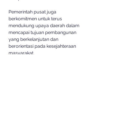
Pemerintah pusat juga 
berkomitmen untuk terus 
mendukung upaya daerah dalam 
mencapai tujuan pembangunan 
yang berkelanjutan dan 
berorientasi pada kesejahteraan 
masyarakat.
Dengan pembahasan yang 
mendalam serta keterlibatan 
berbagai pihak, Retret Kepala 
Daerah diharapkan dapat 
menghasilkan rekomendasi 
konkret yang dapat 
diimplementasikan di berbagai 
wilayah Indonesia.
0