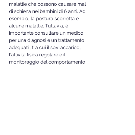
malattie che possono causare mal 
di schiena nei bambini di 6 anni. Ad 
esempio, la postura scorretta e 
alcune malattie. Tuttavia, è 
importante consultare un medico 
per una diagnosi e un trattamento 
adeguati., tra cui il sovraccarico, 
l'attività fisica regolare e il 
monitoraggio del comportamento 
dei bambini. Se il mal di schiena 
persiste o peggiora, i bambini 
dovrebbero evitare di sedersi in 
posizione scorretta per periodi 
prolungati di tempo. Inoltre, la 
scoliosi,Mal di schiena nei bambini 
di 6 anni
Il mal di schiena nei bambini di 6 
anni è un problema sempre più 