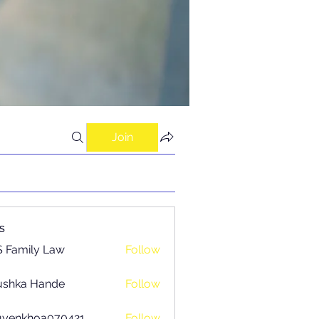
Join
s
 Family Law
Follow
ushka Hande
Follow
uyenkhoa070421
Follow