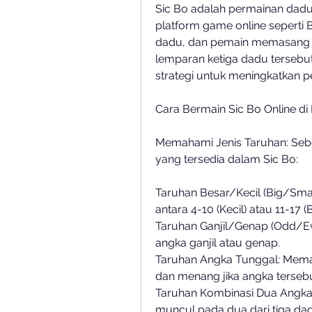
Sic Bo adalah permainan dadu t
platform game online seperti 
dadu, dan pemain memasang tar
lemparan ketiga dadu tersebut
strategi untuk meningkatkan 
Cara Bermain Sic Bo Online di
Memahami Jenis Taruhan: Sebel
yang tersedia dalam Sic Bo:
Taruhan Besar/Kecil (Big/Small
antara 4-10 (Kecil) atau 11-17 (
Taruhan Ganjil/Genap (Odd/Eve
angka ganjil atau genap.
Taruhan Angka Tunggal: Memasa
dan menang jika angka terseb
Taruhan Kombinasi Dua Angka:
muncul pada dua dari tiga da