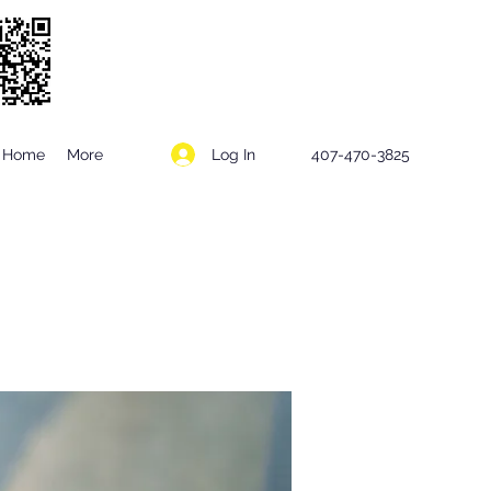
Log In
Home
More
407-470-3825