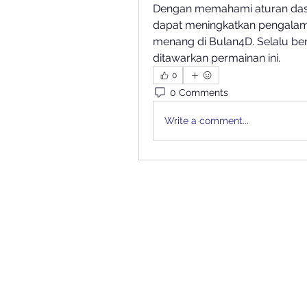
Dengan memahami aturan dasar
dapat meningkatkan pengalama
menang di Bulan4D. Selalu ber
ditawarkan permainan ini.
0
0 Comments
Write a comment...