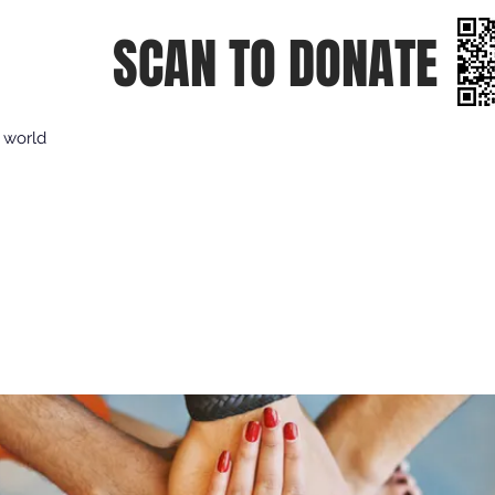
SCAN TO DONATE
e world