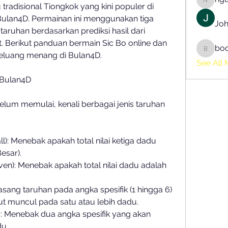
nguyen
radisional Tiongkok yang kini populer di 
Bulan4D. Permainan ini menggunakan tiga 
Joh
uhan berdasarkan prediksi hasil dari 
. Berikut panduan bermain Sic Bo online dan 
bo
boonsn
peluang menang di Bulan4D.
See All 
 Bulan4D
um memulai, kenali berbagai jenis taruhan 
): Menebak apakah total nilai ketiga dadu 
Besar).
n): Menebak apakah total nilai dadu adalah 
ng taruhan pada angka spesifik (1 hingga 6) 
ut muncul pada satu atau lebih dadu.
 Menebak dua angka spesifik yang akan 
du.