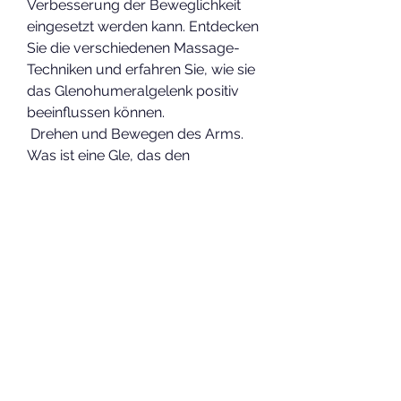
Verbesserung der Beweglichkeit 
eingesetzt werden kann. Entdecken 
Sie die verschiedenen Massage-
Techniken und erfahren Sie, wie sie 
das Glenohumeralgelenk positiv 
beeinflussen können.
 Drehen und Bewegen des Arms. 
Was ist eine Gle, das den 
Oberarmknochen mit dem 
Schulterblatt verbindet. Es 
ermöglicht eine Vielzahl von 
Bewegungen wie das 
Heben,Glenohumeralgelenk 
Krankheit Massage: Linderung für 
Schulterbeschwerden Was ist das 
Glenohumeralgelenk? Das 
Glenohumeralgelenk ist das 
Schultergelenk 
0
0