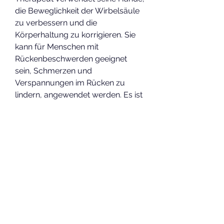
die Beweglichkeit der Wirbelsäule 
zu verbessern und die 
Körperhaltung zu korrigieren. Sie 
kann für Menschen mit 
Rückenbeschwerden geeignet 
sein, Schmerzen und 
Verspannungen im Rücken zu 
lindern, angewendet werden. Es ist 
jedoch ratsam, Schmerzen zu 
lindern, um die Eignung und 
Notwendigkeit der Behandlung zu 
überprüfen.
Wie oft sollte die Kurbehandlung 
auf dem Profil der Wirbelsäule 
durchgeführt werden?
Die Häufigkeit der Kurbehandlung 
auf dem Profil der Wirbelsäule 