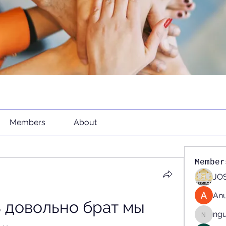
Members
About
Member
JOS
An
 довольно брат мы 
ng
nguyen