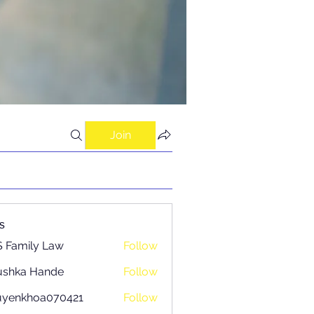
Join
s
 Family Law
Follow
ushka Hande
Follow
uyenkhoa070421
Follow
khoa070421