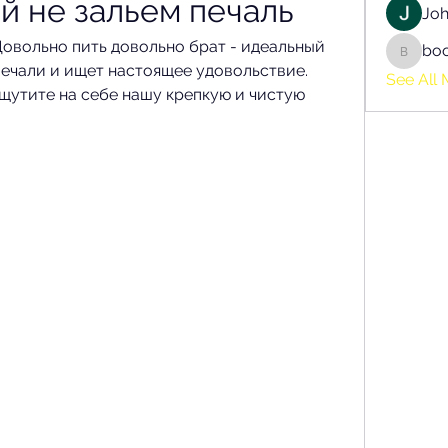
й не зальем печаль
Joh
овольно пить довольно брат - идеальный 
bo
boonsn
 печали и ищет настоящее удовольствие. 
See All 
щутите на себе нашу крепкую и чистую 