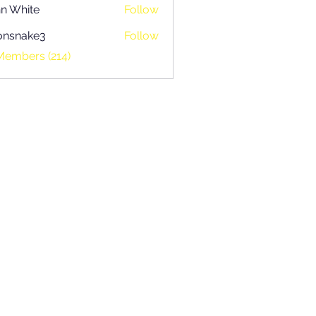
n White
Follow
onsnake3
Follow
ake3
Members (214)