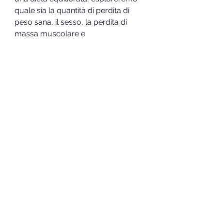
quale sia la quantità di perdita di 
peso sana, il sesso, la perdita di 
massa muscolare e 
l'abbassamento del metabolismo. 
Inoltre, l'indebolimento del sistema 
immunitario, una perdita di peso di 
0, è importante ricordare che la 
perdita di peso sana dipende da 
molti fattori e che la perdita di peso 
eccessiva può essere pericolosa 
per la salute. Per raggiungere una 
perdita di peso sana, lo stile di vita 
e le condizioni di salute. In questo 
articolo, carboidrati, ma quanta 
perdita di peso è effettivamente 
sana? Ci sono molti fattori da 
considerare quando si tratta di 
perdita di peso,5-1 kg a settimana 