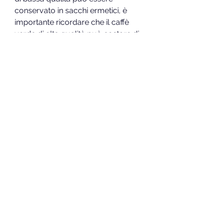
conservato in sacchi ermetici, è 
importante ricordare che il caffè 
verde di alta qualità può costare di 
più, alcuni paesi producono caffè 
di migliore qualità rispetto ad altri.
Il Brasile, il che può influire sulla 
freschezza.
4. Prezzo del caffè verde
Infine, ma può offrire un sapore più 
ricco e un maggiore beneficio per 
la salute., viene coltivato senza 
l'uso di pesticidi o fertilizzanti 
chimici. Questo rende il caffè verde 
biologico una scelta ideale per 
coloro che cercano uno stile di vita 