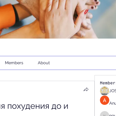
Members
About
Member
JOS
An
 похудения до и 
ng