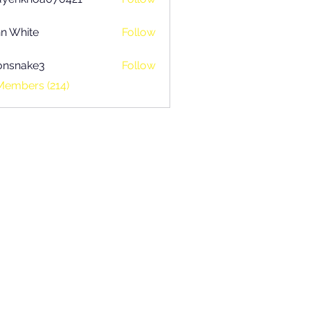
khoa070421
n White
Follow
onsnake3
Follow
ake3
Members (214)