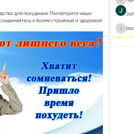
nguyen
ство для похудения. Посмотрите наши 
Joh
соединяйтесь к более стройной и здоровой 
bo
boonsn
See All 