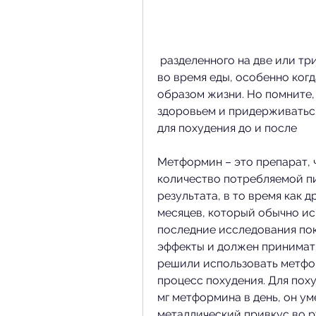
 разделенного на две или три дозы. Лучше всего принимать метформин 
во время еды, особенно когд
образом жизни. Но помните, 
здоровьем и придерживатьс
для похудения до и после
Метформин – это препарат, 
количество потребляемой пи
результата, в то время как 
месяцев, который обычно исп
последние исследования пок
эффекты и должен принимать
решили использовать метфор
процесс похудения. Для пох
мг метформина в день, он ум
металлический привкус во р