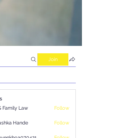
Join
s
 Family Law
Follow
ushka Hande
Follow
uyenkhoa070421
Follow