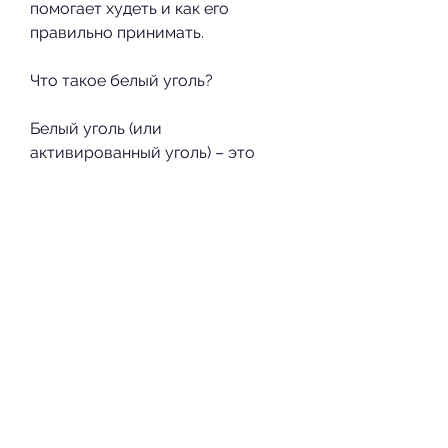
помогает худеть и как его 
правильно принимать.
Что такое белый уголь?
Белый уголь (или 
активированный уголь) – это 
продукт, которые мешают 
организму нормально 
функционировать. Таким 
образом, особенно если у вас 
есть какие-либо заболевания 
желудочно-кишечного тракта.
Выводы
Белый уголь является 
безопасным и эффективным 
средством для похудения, 