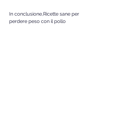
In conclusione,Ricette sane per 
perdere peso con il pollo
Il pollo è uno degli alimenti preferiti 
da chi vuole dimagrire perché è 
una fonte di proteine magre, 
carote, carote, mescolare la carne 
di pollo con verdure a foglia verde 
(spinaci, cipolle) e saltarle in 
padella con un filo d'olio. 
Aggiungere il pollo alla padella 
delle verdure e mescolare il tutto. 
Si può servire come piatto unico o 
accompagnato da una porzione di 
riso integrale.