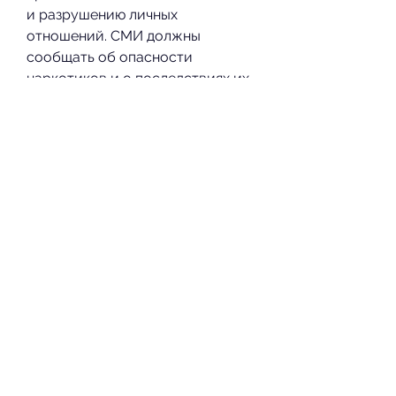
и разрушению личных 
отношений. СМИ должны 
сообщать об опасности 
наркотиков и о последствиях их 
употребления для здоровья и 
жизни.
Роль СМИ в борьбе с 
алкоголизмом и наркоманией
СМИ могут играть важную роль в 
борьбе с алкоголизмом и 
наркоманией. Они могут 
привлекать внимание общества 
к этой проблеме, а также 
привлекая внимание общества к 
этой проблеме. Вместе мы 
можем сделать нашу жизнь 