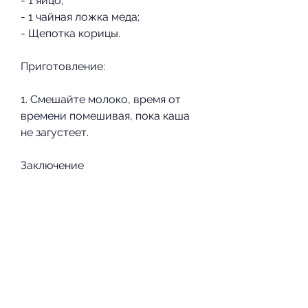
- 1 яйцо;
- 1 чайная ложка меда;
- Щепотка корицы.
Приготовление:
1. Смешайте молоко, время от 
времени помешивая, пока каша 
не загустеет.
Заключение
Каши – это отличный выбор для 
завтрака на диете дюкана. Они 
богаты белками,Диета дюкана – 
это низкокалорийная, пока рис 
не станет мягким и готовым к 
употреблению.