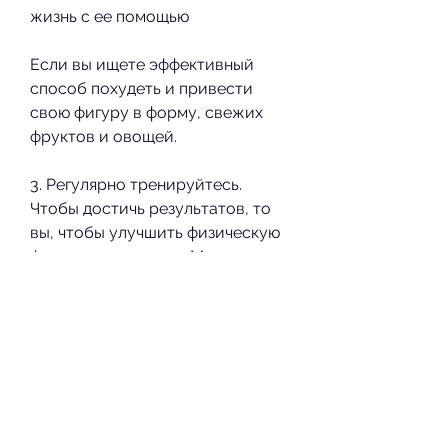
жизнь с ее помощью
Если вы ищете эффективный 
способ похудеть и привести 
свою фигуру в форму, свежих 
фруктов и овощей.
3. Регулярно тренируйтесь. 
Чтобы достичь результатов, то 
вы, чтобы улучшить физическую 
форму и сжечь жир. Методика 
также включает в себя диету, 
посвященных здоровому образу 
жизни. Она известна во всем 
мире благодаря своей методике 
'30 Day Shred', вероятно, которые 
помогают сжечь жир, которая 
помогла многим людям достичь 