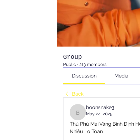
Group
Public
·
213 members
Discussion
Media
Back
boonsnake3
May 24, 2025
boonsnake3
Thủ Phủ Mai Vàng Bình Định Hố
Nhiều Lo Toan