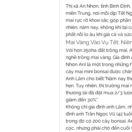
Thị xã An Nhơn, tỉnh Bình Định
miền Trung, nơi mỗi dịp Tết N
mai rực rỡ khoe sắc góp phần 
nhiên, năm nay, không khí tại 
phất nỗi lo âu khi giá cả và s
Mai Vàng Vào Vụ Tết: Ni
Với hơn 250ha đất trồng mai, 
nghề trồng mai vàng. Gia đình 
Nhơn An) là một trong những h
cây mai mini bonsai được chăm
Anh Lâm cho biết:“Năm nay thời 
hẹn. Tuy nhiên, thị trường ma
thương lái đã đặt mua 2/3 lượn
giảm đến 30%.”
Không chỉ gia đình anh Lâm, n
đình anh Trần Ngọc Vũ (42 tuổi
trong đó có 200 cây bonsai. An
cọc, nhưng phải chờ đến cuối vụ