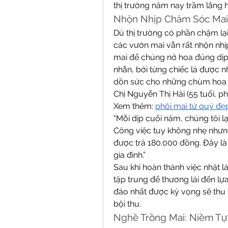
thị trường năm nay trầm lắng h
Nhộn Nhịp Chăm Sóc Mai
Dù thị trường có phần chậm lại
các vườn mai vẫn rất nhộn nhịp
mai để chúng nở hoa đúng dịp T
nhẫn, bởi từng chiếc lá được n
dồn sức cho những chùm hoa 
Chị Nguyễn Thị Hải (55 tuổi, 
Xem thêm: 
phôi mai tứ quý đẹ
“Mỗi dịp cuối năm, chúng tôi lạ
Công việc tuy không nhẹ nhưng
được trả 180.000 đồng. Đây là
gia đình.”
Sau khi hoàn thành việc nhặt l
tập trung để thương lái đến l
đáo nhất được kỳ vọng sẽ thu 
bội thu.
Nghề Trồng Mai: Niềm T