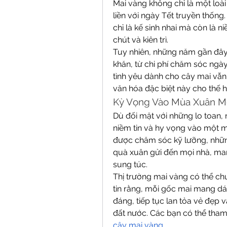
Mai vàng không chỉ là một loà
liền với ngày Tết truyền thống
chỉ là kế sinh nhai mà còn là n
chút và kiên trì.
Tuy nhiên, những năm gần đây, 
khăn, từ chi phí chăm sóc ngày
tình yêu dành cho cây mai vẫn lu
văn hóa đặc biệt này cho thế h
Kỳ Vọng Vào Mùa Xuân M
Dù đối mặt với những lo toan, 
niềm tin và hy vọng vào một m
được chăm sóc kỹ lưỡng, nhữn
quà xuân gửi đến mọi nhà, ma
sung túc.
Thị trường mai vàng có thể ch
tin rằng, mỗi gốc mai mang dá
đáng, tiếp tục lan tỏa vẻ đẹp 
đất nước. Các bạn có thể tha
cây mai vàng
.