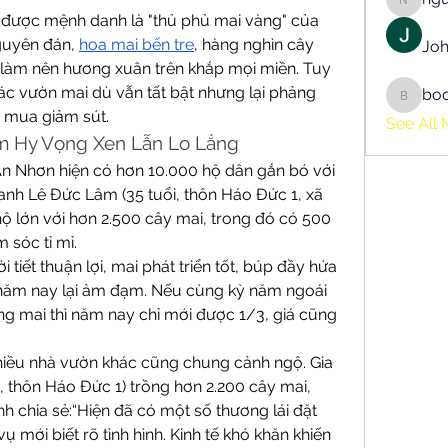
nguyen
, được mệnh danh là "thủ phủ mai vàng" của 
guyên đán, 
hoa mai bến tre
, hàng nghìn cây 
Joh
làm nên hương xuân trên khắp mọi miền. Tuy 
các vườn mai dù vẫn tất bật nhưng lại phảng 
bo
boonsn
ức mua giảm sút.
See All 
ềm Hy Vọng Xen Lẫn Lo Lắng
An Nhơn hiện có hơn 10.000 hộ dân gắn bó với 
anh Lê Đức Lâm (35 tuổi, thôn Háo Đức 1, xã 
ộ lớn với hơn 2.500 cây mai, trong đó có 500 
 sóc tỉ mỉ.
tiết thuận lợi, mai phát triển tốt, búp đầy hứa 
i năm nay lại ảm đạm. Nếu cùng kỳ năm ngoái 
g mai thì năm nay chỉ mới được 1/3, giá cũng 
hiều nhà vườn khác cũng chung cảnh ngộ. Gia 
, thôn Háo Đức 1) trồng hơn 2.200 cây mai, 
h chia sẻ:“Hiện đã có một số thương lái đặt 
 mới biết rõ tình hình. Kinh tế khó khăn khiến 