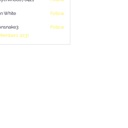
khoa070421
n White
Follow
onsnake3
Follow
ake3
Members (213)