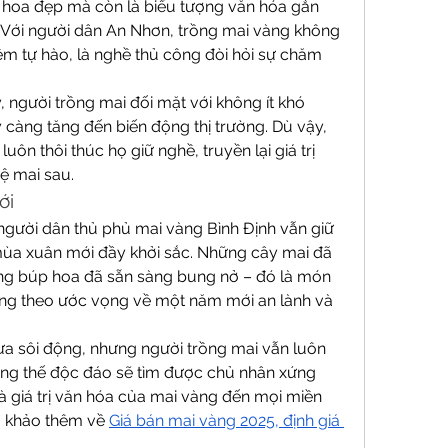
i hoa đẹp mà còn là biểu tượng văn hóa gắn 
. Với người dân An Nhơn, trồng mai vàng không 
iềm tự hào, là nghề thủ công đòi hỏi sự chăm 
người trồng mai đối mặt với không ít khó 
 càng tăng đến biến động thị trường. Dù vậy, 
ôn thôi thúc họ giữ nghề, truyền lại giá trị 
ệ mai sau.
ới
người dân thủ phủ mai vàng Bình Định vẫn giữ 
ùa xuân mới đầy khởi sắc. Những cây mai đã 
g búp hoa đã sẵn sàng bung nở – đó là món 
ng theo ước vọng về một năm mới an lành và 
ưa sôi động, nhưng người trồng mai vẫn luôn 
ng thế độc đáo sẽ tìm được chủ nhân xứng 
và giá trị văn hóa của mai vàng đến mọi miền 
m khảo thêm về 
Giá bán mai vàng 2025, định giá 