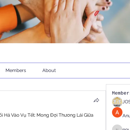
Members
About
Member
JOS
i Hả Vào Vụ Tết: Mong Đợi Thương Lái Giữa 
An
ng