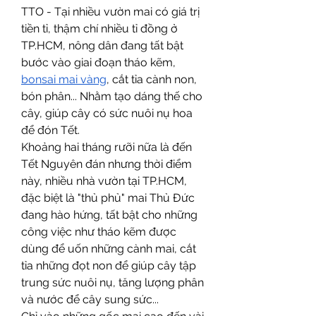
TTO - Tại nhiều vườn mai có giá trị 
tiền tỉ, thậm chí nhiều tỉ đồng ở 
TP.HCM, nông dân đang tất bật 
bước vào giai đoạn tháo kẽm, 
bonsai mai vàng
, cắt tỉa cành non, 
bón phân... Nhằm tạo dáng thế cho 
cây, giúp cây có sức nuôi nụ hoa 
để đón Tết.
Khoảng hai tháng rưỡi nữa là đến 
Tết Nguyên đán nhưng thời điểm 
này, nhiều nhà vườn tại TP.HCM, 
đặc biệt là "thủ phủ" mai Thủ Đức 
đang hào hứng, tất bật cho những 
công việc như tháo kẽm được 
dùng để uốn những cành mai, cắt 
tỉa những đọt non để giúp cây tập 
trung sức nuôi nụ, tăng lượng phân 
và nước để cây sung sức...