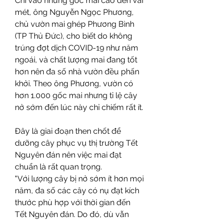
Chỉ vào những gốc mai cao đến vài 
mét, ông Nguyễn Ngọc Phương, 
chủ vườn mai ghép Phương Bình 
(TP Thủ Đức), cho biết do không 
trúng đợt dịch COVID-19 như năm 
ngoái, và chất lượng mai đang tốt 
hơn nên đa số nhà vườn đều phấn 
khởi. Theo ông Phương, vườn có 
hơn 1.000 gốc mai nhưng tỉ lệ cây 
nở sớm đến lúc này chỉ chiếm rất ít.
Đây là giai đoạn then chốt để 
dưỡng cây phục vụ thị trường Tết 
Nguyên đán nên việc mai đạt 
chuẩn là rất quan trọng.
"Với lượng cây bị nở sớm ít hơn mọi 
năm, đa số các cây có nụ đạt kích 
thước phù hợp với thời gian đến 
Tết Nguyên đán. Do đó, dù vẫn 