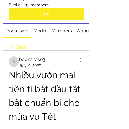
Public
·
213 members
Join
Discussion
Media
Members
About
Back
boonsnake3
boonsnake3
July 9, 2025
Nhiều vườn mai 
tiền tỉ bắt đầu tất 
bật chuẩn bị cho 
mùa vụ Tết