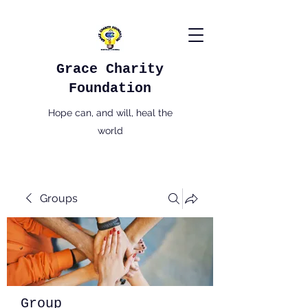
Grace Charity
Foundation
Hope can, and will, heal the
world
Groups
Group