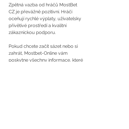
Zpětná vazba od hráčů MostBet 
CZ je převážně pozitivní. Hráči 
oceňují rychlé výplaty, uživatelsky 
přívětivé prostředí a kvalitní 
zákaznickou podporu.
Pokud chcete začít sázet nebo si 
zahrát, Mostbet-Online vám 
poskytne všechny informace, které 
potřebujete k bezpečnému a 
zábavnému hraní.
0
0
34
Write a comment...
About