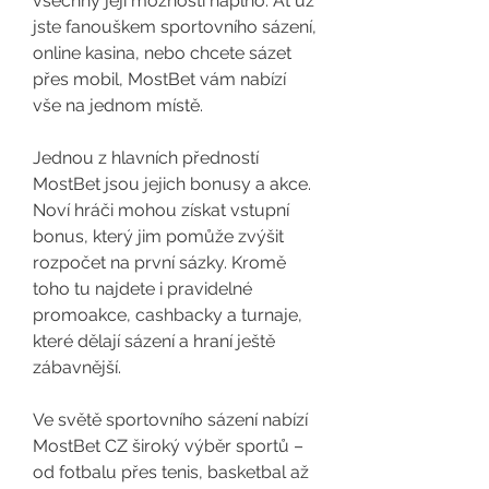
všechny její možnosti naplno. Ať už 
jste fanouškem sportovního sázení, 
online kasina, nebo chcete sázet 
přes mobil, MostBet vám nabízí 
vše na jednom místě.
Jednou z hlavních předností 
MostBet jsou jejich bonusy a akce. 
Noví hráči mohou získat vstupní 
bonus, který jim pomůže zvýšit 
rozpočet na první sázky. Kromě 
toho tu najdete i pravidelné 
promoakce, cashbacky a turnaje, 
které dělají sázení a hraní ještě 
zábavnější.
Ve světě sportovního sázení nabízí 
MostBet CZ široký výběr sportů – 
od fotbalu přes tenis, basketbal až 