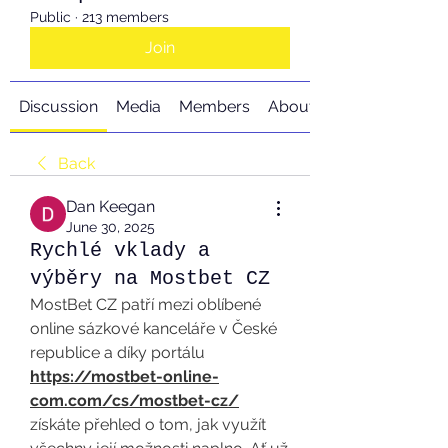
Public
·
213 members
Join
Discussion
Media
Members
About
Back
Dan Keegan
June 30, 2025
Rychlé vklady a
výběry na Mostbet CZ
MostBet CZ patří mezi oblíbené 
online sázkové kanceláře v České 
republice a díky portálu 
https://mostbet-online-
com.com/cs/mostbet-cz/
získáte přehled o tom, jak využít 