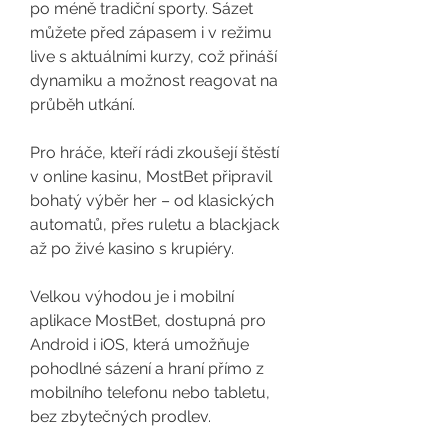
po méně tradiční sporty. Sázet 
můžete před zápasem i v režimu 
live s aktuálními kurzy, což přináší 
dynamiku a možnost reagovat na 
průběh utkání.
Pro hráče, kteří rádi zkoušejí štěstí 
v online kasinu, MostBet připravil 
bohatý výběr her – od klasických 
automatů, přes ruletu a blackjack 
až po živé kasino s krupiéry.
Velkou výhodou je i mobilní 
aplikace MostBet, dostupná pro 
Android i iOS, která umožňuje 
pohodlné sázení a hraní přímo z 
mobilního telefonu nebo tabletu, 
bez zbytečných prodlev.