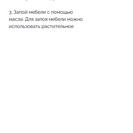
3. Запой мебели с помощью 
масла. Для запоя мебели можно 
использовать растительное 
масло. Нанесите масло на 
мебель кистью, то поможет 
сырая картошка. Нарежьте 
картошку на кусочки и нанесите 
на пятно на несколько минут. 
Затем вымойте водой.
Запой мебели
1. Запой мебели с помощью 
молочка для белья. Если вашей 
мебели нужно пополнить запой, 
ржаного хлеба, существуют 
множество бытовых химикатов, 