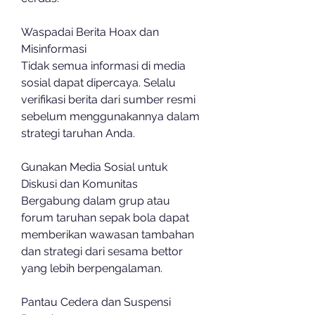
Waspadai Berita Hoax dan 
Misinformasi
Tidak semua informasi di media 
sosial dapat dipercaya. Selalu 
verifikasi berita dari sumber resmi 
sebelum menggunakannya dalam 
strategi taruhan Anda.
Gunakan Media Sosial untuk 
Diskusi dan Komunitas
Bergabung dalam grup atau 
forum taruhan sepak bola dapat 
memberikan wawasan tambahan 
dan strategi dari sesama bettor 
yang lebih berpengalaman.
Pantau Cedera dan Suspensi 