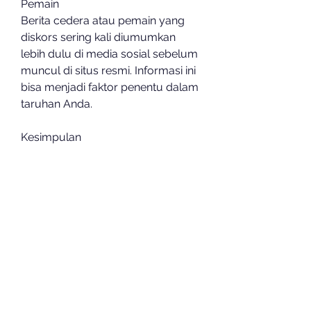
Pemain
Berita cedera atau pemain yang 
diskors sering kali diumumkan 
lebih dulu di media sosial sebelum 
muncul di situs resmi. Informasi ini 
bisa menjadi faktor penentu dalam 
taruhan Anda.
Kesimpulan
Media sosial adalah alat yang 
sangat berharga dalam dunia 
taruhan sepak bola jika digunakan 
dengan bijak. Dengan mengikuti 
sumber terpercaya, 
memanfaatkan data statistik, dan 
menghindari berita hoax, bettor 
dapat meningkatkan peluang 
mereka untuk sukses. Detik4D 