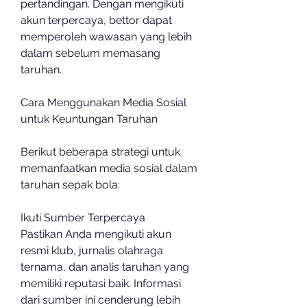
pertandingan. Dengan mengikuti 
akun terpercaya, bettor dapat 
memperoleh wawasan yang lebih 
dalam sebelum memasang 
taruhan.
Cara Menggunakan Media Sosial 
untuk Keuntungan Taruhan
Berikut beberapa strategi untuk 
memanfaatkan media sosial dalam 
taruhan sepak bola:
Ikuti Sumber Terpercaya
Pastikan Anda mengikuti akun 
resmi klub, jurnalis olahraga 
ternama, dan analis taruhan yang 
memiliki reputasi baik. Informasi 
dari sumber ini cenderung lebih 