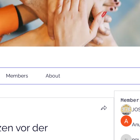
Members
About
Member
JOS
An
en vor der 
ng