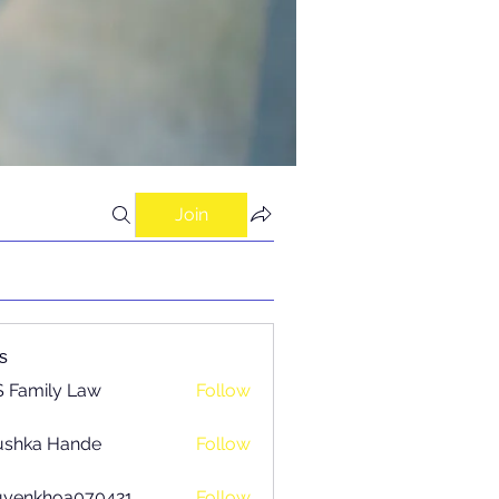
Join
s
 Family Law
Follow
ushka Hande
Follow
uyenkhoa070421
Follow