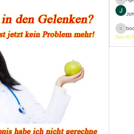
nguyen
Joh
bo
boonsn
See All 