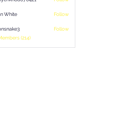
khoa070421
n White
Follow
onsnake3
Follow
ake3
Members (214)