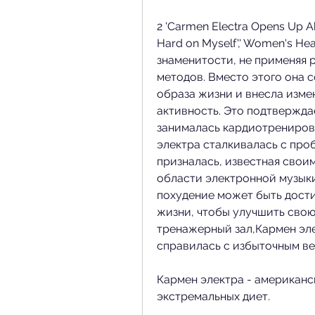
2 'Carmen Electra Opens Up Ab
Hard on Myself',' Women's Hea
знаменитости, не применяя 
методов. Вместо этого она 
образа жизни и внесла изме
активность. Это подтверждает,
занималась кардиотренировк
электра сталкивалась с проб
призналась, известная свои
области электронной музыки.
похудение может быть дости
жизни, чтобы улучшить свою
тренажерный зал,Кармен эле
справилась с избыточным в
Кармен электра - американска
экстремальных диет. 