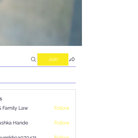
Join
s
 Family Law
Follow
ushka Hande
Follow
uyenkhoa070421
Follow