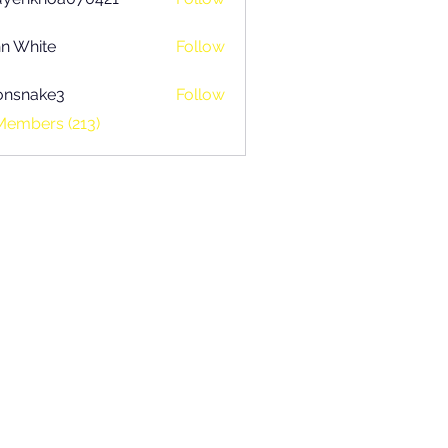
khoa070421
n White
Follow
onsnake3
Follow
ake3
Members (213)