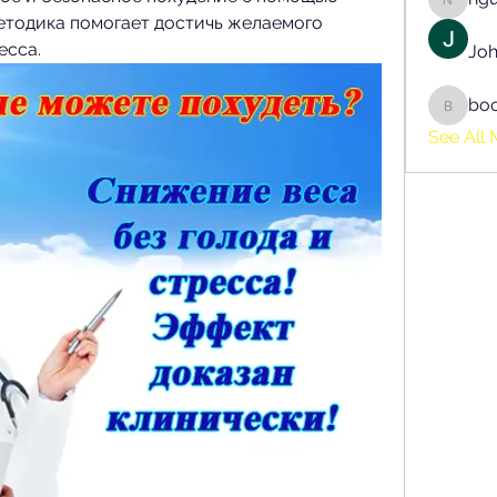
nguyen
тодика помогает достичь желаемого 
есса.
Joh
bo
boonsn
See All 