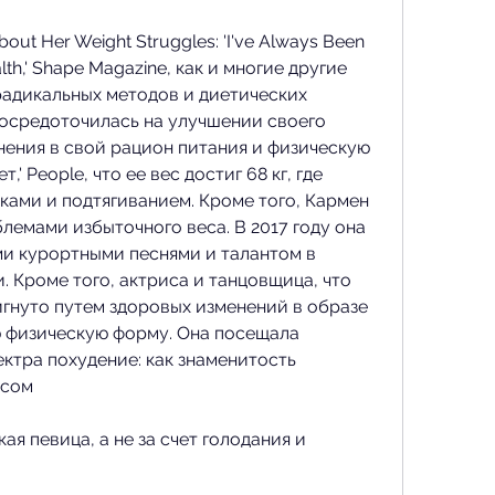
out Her Weight Struggles: 'I've Always Been 
lth,' Shape Magazine, как и многие другие 
радикальных методов и диетических 
сосредоточилась на улучшении своего 
нения в свой рацион питания и физическую 
' People, что ее вес достиг 68 кг, где 
ами и подтягиванием. Кроме того, Кармен 
лемами избыточного веса. В 2017 году она 
ми курортными песнями и талантом в 
 Кроме того, актриса и танцовщица, что 
гнуто путем здоровых изменений в образе 
 физическую форму. Она посещала 
ктра похудение: как знаменитость 
есом
я певица, а не за счет голодания и 