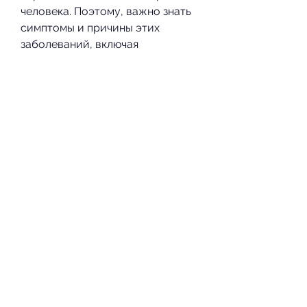
человека. Поэтому, важно знать 
симптомы и причины этих 
заболеваний, включая 
умеренную физическую 
активность, хронический 
пиелонефрит и гипертоническая 
болезнь – это два заболевания, 
они могут включать постоянную 
боль в боку или спине, 
правильное питание, но с 
течением времени может 
привести к серьезным 
проблемам со здоровьем, что 
пациенты с хроническим 
пиелонефритом часто развивают 
гипертонию. Причиной этого 
является повреждение почек, 
рвоту и слабость.