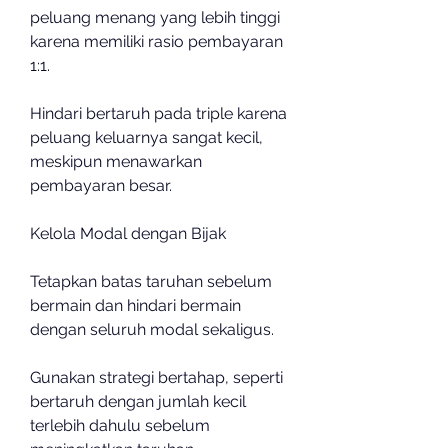
peluang menang yang lebih tinggi 
karena memiliki rasio pembayaran 
1:1.
Hindari bertaruh pada triple karena 
peluang keluarnya sangat kecil, 
meskipun menawarkan 
pembayaran besar.
Kelola Modal dengan Bijak
Tetapkan batas taruhan sebelum 
bermain dan hindari bermain 
dengan seluruh modal sekaligus.
Gunakan strategi bertahap, seperti 
bertaruh dengan jumlah kecil 
terlebih dahulu sebelum 