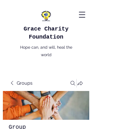
Grace Charity
Foundation
Hope can, and will, heal the
world
Groups
Group