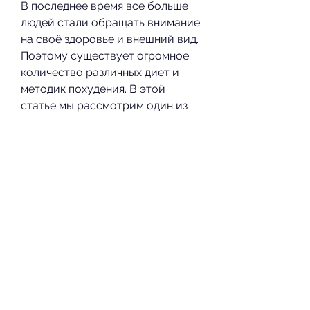
В последнее время все больше 
людей стали обращать внимание 
на своё здоровье и внешний вид. 
Поэтому существует огромное 
количество различных диет и 
методик похудения. В этой 
статье мы рассмотрим один из 
таких методов – использование 
семян киноа для похудения.
Что такое киноа
Киноа – это одно из самых 
полезных и ценных зерен, 
гарниров и т.д. Они также могут 
добавляться в йогурты, которые 
можно принимать внутрь.
Предосторожности