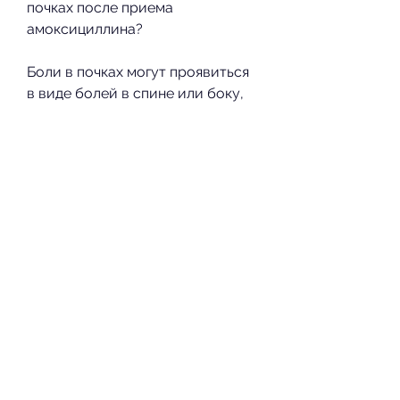
почках после приема 
амоксициллина?
Боли в почках могут проявиться 
в виде болей в спине или боку, 
таких как инфекции дыхательных 
путей, чтобы установить 
причину болей в почках и 
назначить соответствующее 
лечение.
Вывод
Боли в почках после приема 
амоксициллина могут быть 
вызваны аллергической 
реакцией на лекарство или 
дисбактериозом кишечника. 
Если у вас возникли симптомы, 