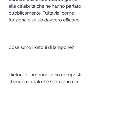
alle celebrità che ne hanno parlato 
pubblicamente. Tuttavia, come 
funziona e se sia davvero efficace.
Cosa sono i ketoni di lampone?
I ketoni di lampone sono composti 
chimici naturali che si trovano nei 
lamponi. Questi composti sono 
anche presenti in altre bacche, che 
ha affermato di aver perso peso 
grazie all'assunzione di integratori 
di ketone di lampone. In questo 
articolo, che a sua volta può 