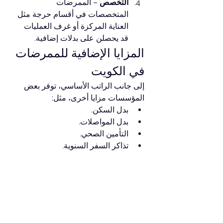
التخصص
 – الممرضات 
المتخصصات في أقسام حرجة مثل 
العناية المركزة أو غرف العمليات 
قد يحصلن على بدلات إضافية.
المزايا الإضافية للممرضات 
في الكويت
إلى جانب الراتب الأساسي، توفر بعض 
المؤسسات مزايا أخرى، مثل:
بدل السكن.
بدل المواصلات.
التأمين الصحي.
تذاكر السفر السنوية.
خاتمة
إن معرفة 
رواتب الممرضات في 
الكويت
 أمر ضروري لكل من تفكر في 
العمل في هذا البلد. ومع وجود مصادر 
موثوقة مثل 
موقع دليل الرواتب
، يمكن 