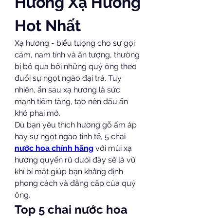
Hương Xạ Hương 
Hot Nhất
Xạ hương - biểu tượng cho sự gợi 
cảm, nam tính và ấn tượng, thường 
bị bỏ qua bởi những quý ông theo 
đuổi sự ngọt ngào đại trà. Tuy 
nhiên, ẩn sau xạ hương là sức 
mạnh tiềm tàng, tạo nên dấu ấn 
khó phai mờ.
Dù bạn yêu thích hương gỗ ấm áp 
hay sự ngọt ngào tinh tế, 5 chai 
nước hoa chính hãng
 với mùi xạ 
hương quyến rũ dưới đây sẽ là vũ 
khí bí mật giúp bạn khẳng định 
phong cách và đẳng cấp của quý 
ông.
Top 5 chai nước hoa 