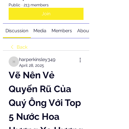
Public
·
213 members
Join
Discussion
Media
Members
About
Back
harperkinsley349
harperkinsley349
April 28, 2025
Vẽ Nên Vẻ 
Quyến Rũ Của 
Quý Ông Với Top 
5 Nước Hoa 