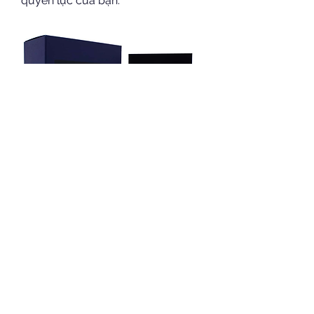
quyền lực của bạn.
Địa chỉ mua nước hoa 
xạ hương uy tín cho 
phái mạnh
Apa Niche - Địa chỉ: 438 Tây Sơn, 
Thịnh Quang, Đống Đa, Hà Nội, là 
công ty chuyên cung cấp các sản 