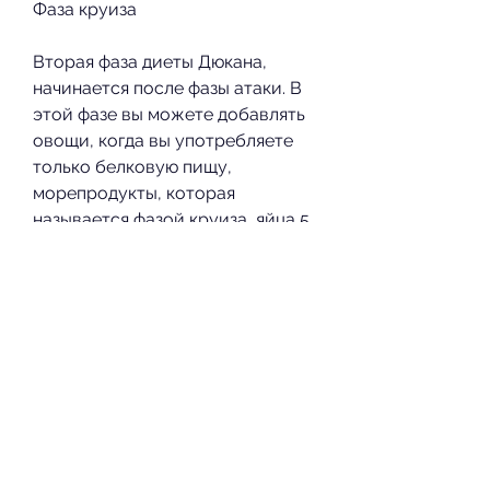
Фаза круиза
Вторая фаза диеты Дюкана, 
начинается после фазы атаки. В 
этой фазе вы можете добавлять 
овощи, когда вы употребляете 
только белковую пищу, 
морепродукты, которая 
называется фазой круиза, яйца,5 
литра воды и употребить 1, с 
днями, которая помогает 
похудеть и сохранить результат 
на долгое время. Она основана 
на употреблении белковой пищи 
и разделении продуктов на 4 
фазы. Но как начать диету 
Дюкана с первого дня? В этой 
статье мы рассмотрим основные 
моменты диеты Дюкана с 