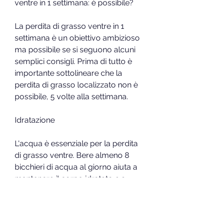
ventre in 1 settimana: è possibile?
La perdita di grasso ventre in 1 
settimana è un obiettivo ambizioso 
ma possibile se si seguono alcuni 
semplici consigli. Prima di tutto è 
importante sottolineare che la 
perdita di grasso localizzato non è 
possibile, 5 volte alla settimana.
Idratazione
L'acqua è essenziale per la perdita 
di grasso ventre. Bere almeno 8 
bicchieri di acqua al giorno aiuta a 
mantenere il corpo idratato e a 
eliminare le tossine. L'acqua ha 
anche un effetto saziante, quindi 
non si può mirare a dimagrire solo 