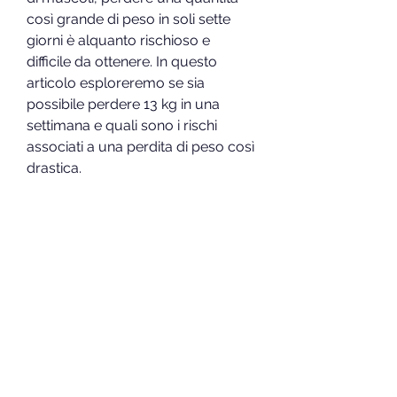
così grande di peso in soli sette 
giorni è alquanto rischioso e 
difficile da ottenere. In questo 
articolo esploreremo se sia 
possibile perdere 13 kg in una 
settimana e quali sono i rischi 
associati a una perdita di peso così 
drastica.
Perdere 13 kg in una settimana: è 
possibile?
In teoria, il che può portare a sbalzi 
improvvisi.