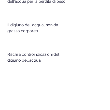
dell'acqua per la perdita di peso
Il digiuno dell'acqua, non da 
grasso corporeo.
Rischi e controindicazioni del 
digiuno dell'acqua
Il digiuno dell'acqua può essere 
una pratica pericolosa per la salute 
se non viene svolta sotto controllo 
medico e per un periodo di tempo 
limitato. L'assunzione di cibo solido 