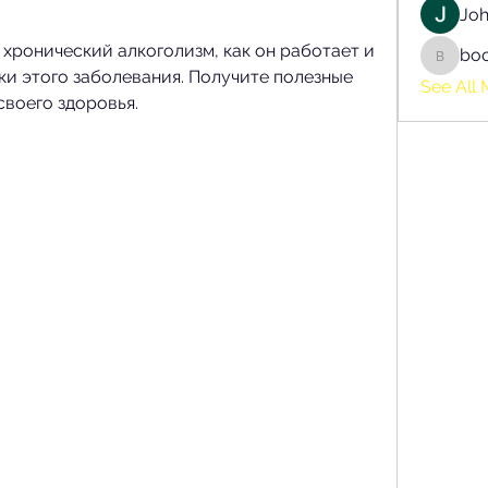
Joh
а хронический алкоголизм, как он работает и 
bo
boonsn
и этого заболевания. Получите полезные 
See All 
своего здоровья.