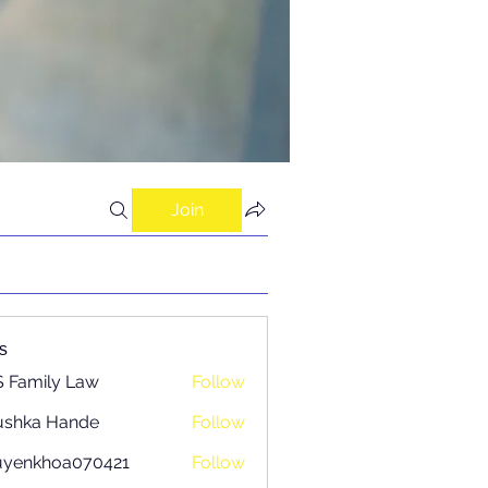
Join
s
 Family Law
Follow
ushka Hande
Follow
uyenkhoa070421
Follow
khoa070421