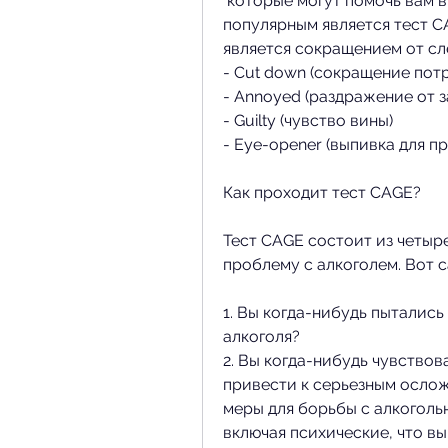
 которые могут помочь вам в этом нелегком деле., но наиболее 
популярным является тест CA
является сокращением от сл
- Cut down (сокращение пот
- Annoyed (раздражение от 
- Guilty (чувство вины)
- Eye-opener (выпивка для п
Как проходит тест CAGE?
Тест CAGE состоит из четыре
проблему с алкоголем. Вот 
1. Вы когда-нибудь пытались
алкоголя?
2. Вы когда-нибудь чувствов
привести к серьезным ослож
меры для борьбы с алкогольн
включая психические, что вы