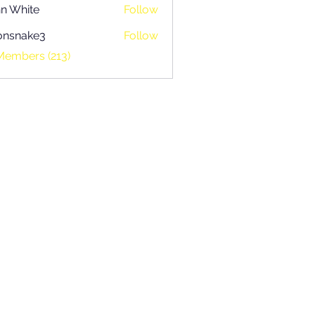
n White
Follow
onsnake3
Follow
ake3
Members (213)