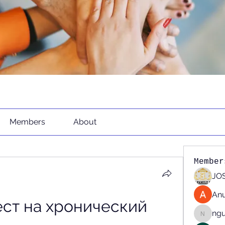
Members
About
Member
JOS
An
ест на хронический 
ng
nguyen